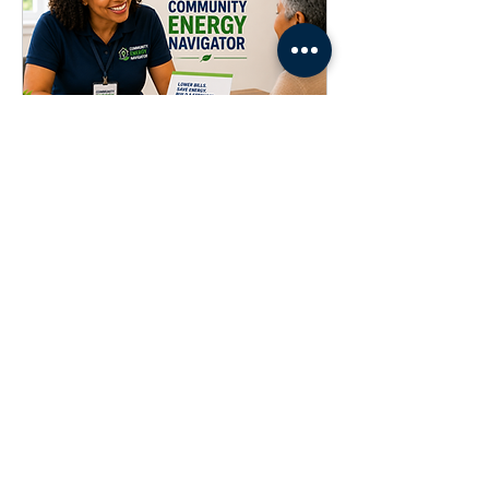
Community Energy
Navigator
Ongoing – Until further notice.
Leer más
Leer más
EQUIPADO PARA LA